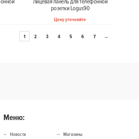
фонной
Лицевая панель для телефонной
розетки Logus90
Цену уточняйте
1
2
3
4
5
6
7
→
Меню:
Новости
Магазины