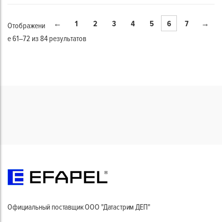
1
2
3
4
5
6
7
←
→
Отображени
е 61–72 из 84 результатов
Официальный поставщик ООО "Датастрим ДЕП"