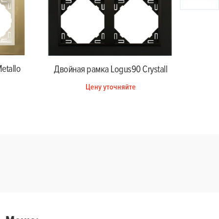
etallo
Дво
Двойная рамка Logus90 Crystall
Цену уточняйте