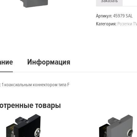
Заказать
Артикул:
45979 SAL
Категория:
Розетки T
ание
Информация
с 1 коаксиальным коннектором типа F
отренные товары