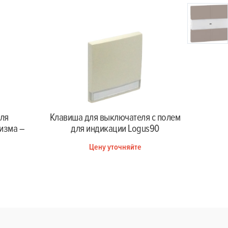
Клавиша для выключателя с полем
Клавиш
для
для индикации Logus90
и си
изма –
Цену уточняйте